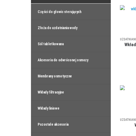
Części do głowic sterujących
Złoża do uzdatniania wody
UZDATNIAN
Sól tabletkowana
Wkład
Akcesoria do odwróconej osmozy
Membrany osmotyczne
Wkłady filtracyjne
Wkłady liniowe
UZDATNIAN
Pozostałe akcesoria