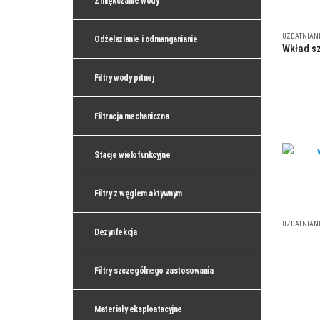
Zmiękczanie wody
UZDATNIAN
Odżelazianie i odmanganianie
Filtry wody pitnej
Filtracja mechaniczna
Stacje wielofunkcyjne
Filtry z węglem aktywnym
UZDATNIAN
Dezynfekcja
Filtry szczególnego zastosowania
Materiały eksploatacyjne