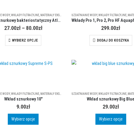
IE WODY
,
WKŁADY FILTRACYJNE
,
MATERIAŁY EKSPLOATACYJNE
UZDATNIANIE WODY
,
WKŁADY FILTRACYJNE
,
MATERIA
Wkład sznurkowy bakteriostatyczny Atlas Filtri FA Sanic BX
Zakres
27.00
zł
–
80.00
zł
299.00
zł
cen:
od
Ten
WYBIERZ OPCJE
DODAJ DO KOSZYKA
27.00zł
produkt
do
ma
80.00zł
wiele
wariantów.
Opcje
można
wybrać
IE WODY
,
WKŁADY FILTRACYJNE
,
MATERIAŁY EKSPLOATACYJNE
UZDATNIANIE WODY
,
WKŁADY FILTRACYJNE
,
MATERIA
na
Wkład sznurkowy 10″
Wkład sznurkowy Big Blu
stronie
9.00
zł
29.00
zł
produktu
Ten
Ten
Wybierz opcje
Wybierz opcje
produkt
prod
ma
ma