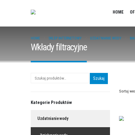
HOME
OF
HOME
SKLEP INTERNETOWY
UZDATNIANIE WODY
MA
Wkłady filtracyjne
Szukaj
Sortuj we
Kategorie Produktów
Uzdatnianie wody