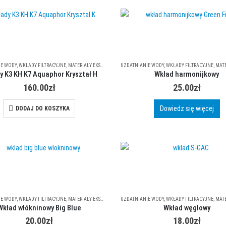
wiele
wiel
wariantów.
wari
Opcje
Opcj
można
moż
wybrać
wybr
IE WODY
,
WKŁADY FILTRACYJNE
,
MATERIAŁY EKSPLOATACYJNE
UZDATNIANIE WODY
,
WKŁADY FILTRACYJNE
,
MATERIA
na
na
y K3 KH K7 Aquaphor Kryształ H
Wkład harmonijkowy
stronie
stro
160.00
zł
25.00
zł
produktu
prod
Dowiedz się więcej
DODAJ DO KOSZYKA
IE WODY
,
WKŁADY FILTRACYJNE
,
MATERIAŁY EKSPLOATACYJNE
UZDATNIANIE WODY
,
WKŁADY FILTRACYJNE
,
MATERIA
Wkład włókninowy Big Blue
Wkład węglowy
20.00
zł
18.00
zł