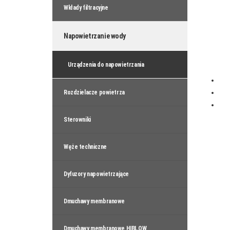
Wkłady filtracyjne
Napowietrzanie wody
Urządzenia do napowietrzania
Rozdzielacze powietrza
Sterowniki
Węże techniczne
Dyfuzory napowietrzające
Dmuchawy membranowe
Dmuchawy membranowe HIBLOW