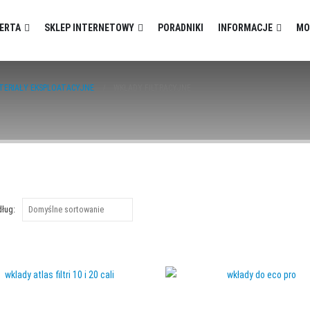
ERTA
SKLEP INTERNETOWY
PORADNIKI
INFORMACJE
MO
TERIAŁY EKSPLOATACYJNE
WKŁADY FILTRACYJNE
dług: