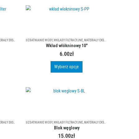
e
antów.
e
na
ać
ŁY EKSPLOATACYJNE
UZDATNIANIE WODY
,
WKŁADY FILTRACYJNE
,
MATERIAŁY EKSPLOATACYJNE
Wkład włókninowy 10″
nie
6.00
zł
uktu
Ten
Wybierz opcje
produkt
ma
wiele
wariantów.
Opcje
można
wybrać
ŁY EKSPLOATACYJNE
UZDATNIANIE WODY
,
WKŁADY FILTRACYJNE
,
MATERIAŁY EKSPLOATACYJNE
na
Blok węglowy
stronie
15.00
zł
produktu