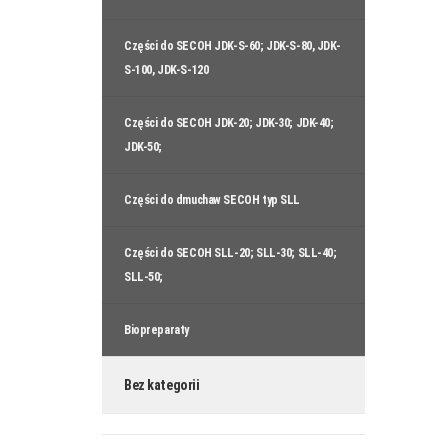
Części do SECOH JDK-S-60; JDK-S-80, JDK-
S-100, JDK-S-120
Części do SECOH JDK-20; JDK-30; JDK-40;
JDK-50;
Części do dmuchaw SECOH typ SLL
Części do SECOH SLL-20; SLL-30; SLL-40;
SLL-50;
Biopreparaty
Bez kategorii