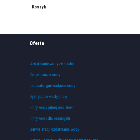
Koszyk
Oferta
Uzdatnianie wody ze studni
Zmiękczacze wody
Laboratoryjne badanie wody
Dystrybutor wody pitnej
Filtry wody pitnej pod zlew
Filtry wody dla przemysłu
Serwis stacji uzdatniania wody