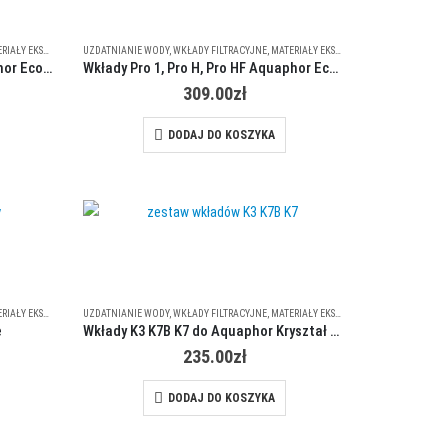
ŁY EKSPLOATACYJNE
UZDATNIANIE WODY
,
WKŁADY FILTRACYJNE
,
MATERIAŁY EKSPLOATACYJNE
Wkłady Pro 1, Pro 2, Pro HF Aquaphor Eco Pro
Wkłady Pro 1, Pro H, Pro HF Aquaphor Eco H Pro
309.00
zł
DODAJ DO KOSZYKA
ŁY EKSPLOATACYJNE
UZDATNIANIE WODY
,
WKŁADY FILTRACYJNE
,
MATERIAŁY EKSPLOATACYJNE
e
Wkłady K3 K7B K7 do Aquaphor Kryształ B ECO
235.00
zł
DODAJ DO KOSZYKA
ukt